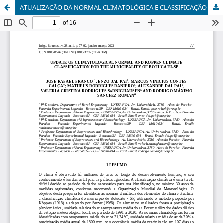
ATUALIZAÇÃO DA NORMAL CLIMATOLÓGICA E CLASSIFICAÇÃO CLIMÁTICA DE KÖPPEN PARA O MUNICÍPIO DE BOTUCATU-SP