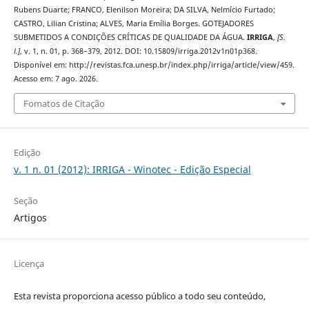
Rubens Duarte; FRANCO, Elenilson Moreira; DA SILVA, Nelmício Furtado;
CASTRO, Lilian Cristina; ALVES, Maria Emília Borges. GOTEJADORES
SUBMETIDOS A CONDIÇÕES CRÍTICAS DE QUALIDADE DA ÁGUA.
IRRIGA
,
[S.
l.]
, v. 1, n. 01, p. 368–379, 2012. DOI: 10.15809/irriga.2012v1n01p368.
Disponível em: http://revistas.fca.unesp.br/index.php/irriga/article/view/459.
Acesso em: 7 ago. 2026.
Fomatos de Citação
Edição
v. 1 n. 01 (2012): IRRIGA - Winotec - Edição Especial
Seção
Artigos
Licença
Esta revista proporciona acesso público a todo seu conteúdo,