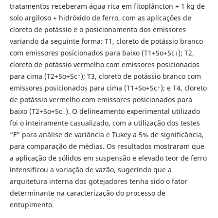
tratamentos receberam água rica em fitoplâncton + 1 kg de
solo argiloso + hidróxido de ferro, com as aplicações de
cloreto de potássio e o posicionamento dos emissores
variando da seguinte forma: T1, cloreto de potássio branco
com emissores posicionados para baixo (T1+So+Sc↓); T2,
cloreto de potássio vermelho com emissores posicionados
para cima (T2+So+Sc↑); T3, cloreto de potássio branco com
emissores posicionados para cima (T1+So+Sc↑); e T4, cloreto
de potássio vermelho com emissores posicionados para
baixo (T2+So+Sc↓). O delineamento experimental utilizado
foi o inteiramente casualizado, com a utilização dos testes
“F” para análise de variância e Tukey a 5% de significância,
para comparação de médias. Os resultados mostraram que
a aplicação de sólidos em suspensão e elevado teor de ferro
intensificou a variação de vazão, sugerindo que a
arquitetura interna dos gotejadores tenha sido o fator
determinante na caracterização do processo de
entupimento.