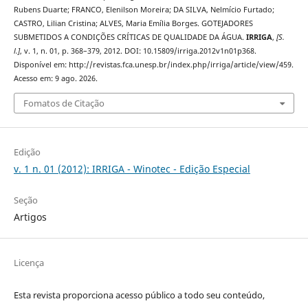
Rubens Duarte; FRANCO, Elenilson Moreira; DA SILVA, Nelmício Furtado;
CASTRO, Lilian Cristina; ALVES, Maria Emília Borges. GOTEJADORES
SUBMETIDOS A CONDIÇÕES CRÍTICAS DE QUALIDADE DA ÁGUA.
IRRIGA
,
[S.
l.]
, v. 1, n. 01, p. 368–379, 2012. DOI: 10.15809/irriga.2012v1n01p368.
Disponível em: http://revistas.fca.unesp.br/index.php/irriga/article/view/459.
Acesso em: 9 ago. 2026.
Fomatos de Citação
Edição
v. 1 n. 01 (2012): IRRIGA - Winotec - Edição Especial
Seção
Artigos
Licença
Esta revista proporciona acesso público a todo seu conteúdo,