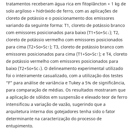
tratamentos receberam água rica em fitoplâncton + 1 kg de
solo argiloso + hidróxido de ferro, com as aplicações de
cloreto de potássio e o posicionamento dos emissores
variando da seguinte forma: T1, cloreto de potássio branco
com emissores posicionados para baixo (T1+So+Sc↓); T2,
cloreto de potássio vermelho com emissores posicionados
para cima (T2+So+Sc↑); T3, cloreto de potássio branco com
emissores posicionados para cima (T1+So+Sc↑); e T4, cloreto
de potássio vermelho com emissores posicionados para
baixo (T2+So+Sc↓). O delineamento experimental utilizado
foi o inteiramente casualizado, com a utilização dos testes
“F” para análise de variância e Tukey a 5% de significância,
para comparação de médias. Os resultados mostraram que
a aplicação de sólidos em suspensão e elevado teor de ferro
intensificou a variação de vazão, sugerindo que a
arquitetura interna dos gotejadores tenha sido o fator
determinante na caracterização do processo de
entupimento.