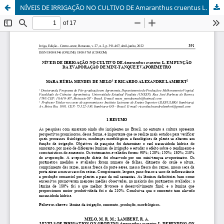
NÍVEIS DE IRRIGAÇÃO NO CULTIVO DE Amaranthus cruentus L. EM FUNÇÃO DA EVAPORAÇÃO DE MINI-TANQUE EVAPORÍMETRO