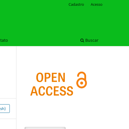
Cadastro
Acesso
tato
Buscar
ish)