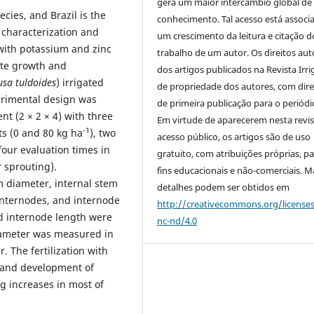
gera um maior intercâmbio global de
cies, and Brazil is the
conhecimento. Tal acesso está associ
 characterization and
um crescimento da leitura e citação d
 with potassium and zinc
trabalho de um autor. Os direitos aut
ate growth and
dos artigos publicados na Revista Irri
sa tuldoides
) irrigated
de propriedade dos autores, com dire
erimental design was
de primeira publicação para o periódi
nt (2 × 2 × 4) with three
Em virtude de aparecerem nesta revis
-1
ts (0 and 80 kg ha
), two
acesso público, os artigos são de uso
four evaluation times in
gratuito, com atribuições próprias, p
r sprouting).
fins educacionais e não-comerciais. M
m diameter, internal stem
detalhes podem ser obtidos em
internodes, and internode
http://creativecommons.org/license
d internode length were
nc-nd/4.0
ameter was measured in
r. The fertilization with
 and development of
g increases in most of