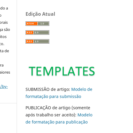
ado a
Edição Atual
o
orais
ga são
itos
co.
ta de
ara
aiores
s/by-
SUBMISSÃO de artigo:
Modelo de
formatação para submissão
PUBLICAÇÃO de artigo (somente
após trabalho ser aceito):
Modelo
de formatação para publicação