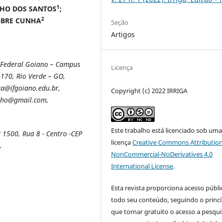
1
LHO DOS SANTOS
;
2
OBRE CUNHA
Seção
Artigos
o Federal Goiano – Campus
Licença
-170, Rio Verde – GO,
a@ifgoiano.edu.br,
Copyright (c) 2022 IRRIGA
alho@gmail.com,
Este trabalho está licenciado sob um
 1500, Rua 8 - Centro -CEP
licença
Creative Commons Attribution
.
NonCommercial-NoDerivatives 4.0
International License
.
Esta revista proporciona acesso públi
todo seu conteúdo, seguindo o princí
que tornar gratuito o acesso a pesqui