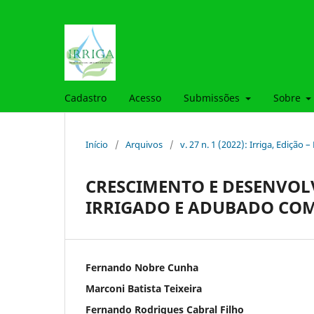
Cadastro
Acesso
Submissões
Sobre
Início
/
Arquivos
/
v. 27 n. 1 (2022): Irriga, Edição 
CRESCIMENTO E DESENVO
IRRIGADO E ADUBADO COM
Fernando Nobre Cunha
Marconi Batista Teixeira
Fernando Rodrigues Cabral Filho