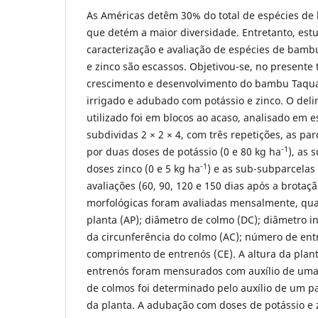
As Américas detêm 30% do total de espécies de 
que detém a maior diversidade. Entretanto, est
caracterização e avaliação de espécies de bam
e zinco são escassos. Objetivou-se, no presente t
crescimento e desenvolvimento do bambu Taqua
irrigado e adubado com potássio e zinco. O de
utilizado foi em blocos ao acaso, analisado em
subdividas 2 × 2 × 4, com três repetições, as p
-1
por duas doses de potássio (0 e 80 kg ha
), as 
-1
doses zinco (0 e 5 kg ha
) e as sub-subparcelas
avaliações (60, 90, 120 e 150 dias após a brotaçã
morfológicas foram avaliadas mensalmente, quan
planta (AP); diâmetro de colmo (DC); diâmetro in
da circunferência do colmo (AC); número de ent
comprimento de entrenós (CE). A altura da plan
entrenós foram mensurados com auxílio de uma f
de colmos foi determinado pelo auxílio de um p
da planta. A adubação com doses de potássio e z