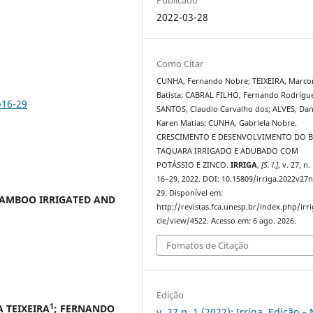
2022-03-28
Como Citar
CUNHA, Fernando Nobre; TEIXEIRA, Marco
Batista; CABRAL FILHO, Fernando Rodrigue
p16-29
SANTOS, Claudio Carvalho dos; ALVES, Dan
Karen Matias; CUNHA, Gabriela Nobre.
CRESCIMENTO E DESENVOLVIMENTO DO 
TAQUARA IRRIGADO E ADUBADO COM
POTÁSSIO E ZINCO.
IRRIGA
,
[S. l.]
, v. 27, n.
16–29, 2022. DOI: 10.15809/irriga.2022v27
29. Disponível em:
AMBOO IRRIGATED AND
http://revistas.fca.unesp.br/index.php/irri
cle/view/4522. Acesso em: 6 ago. 2026.
Fomatos de Citação
Edição
1
A TEIXEIRA
; FERNANDO
v. 27 n. 1 (2022): Irriga, Edição –