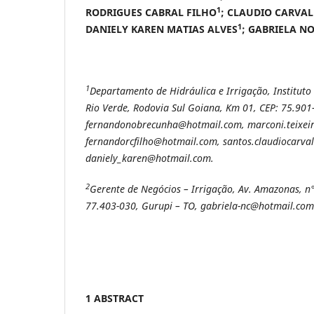
1
RODRIGUES CABRAL FILHO
; CLAUDIO CARVA
1
DANIELY KAREN MATIAS ALVES
; GABRIELA N
1
Departamento de Hidráulica e Irrigação, Institut
Rio Verde, Rodovia Sul Goiana, Km 01, CEP: 75.901
fernandonobrecunha@hotmail.com, marconi.teixeir
fernandorcfilho@hotmail.com, santos.claudiocarv
daniely_karen@hotmail.com.
2
Gerente de Negócios – Irrigação, Av. Amazonas, n°
77.403-030, Gurupi – TO, gabriela-nc@hotmail.com
1 ABSTRACT