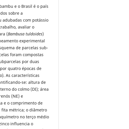
bambu e o Brasil é o país
udos sobre a
bu adubadas com potássio
rabalho, avaliar o
ra (
Bambusa tuldoides
)
lineamento experimental
 esquema de parcelas sub-
arcelas foram compostas
subparcelas por duas
 por quatro épocas de
o). As características
tificando-se: altura de
terno do colmo (DI); área
renós (NE) e
ta e o comprimento de
ita métrica; o diâmetro
aquímetro no terço médio
inco influencia o