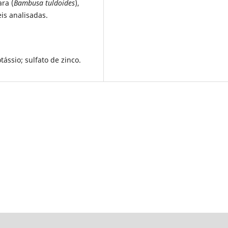
ra (
Bambusa tuldoides
),
is analisadas.
otássio; sulfato de zinco.