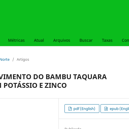
Métricas
Atual
Arquivos
Buscar
Taxas
Con
– Norte
/
Artigos
LVIMENTO DO BAMBU TAQUARA
 POTÁSSIO E ZINCO
pdf (English)
epub (Engl
Publicado