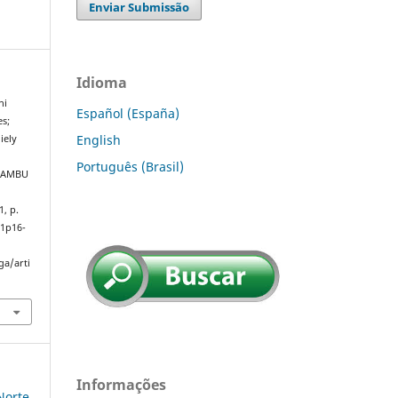
Enviar Submissão
Idioma
ni
Español (España)
s;
English
iely
Português (Brasil)
BAMBU
 1, p.
n1p16-
ga/arti
Informações
 Norte