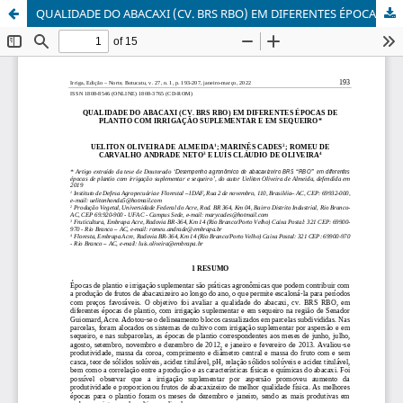
QUALIDADE DO ABACAXI (CV. BRS RBO) EM DIFERENTES ÉPOCAS DE PLANTIO COM IRRIGAÇÃO SUPLEMENTAR E EM SEQUEIRO