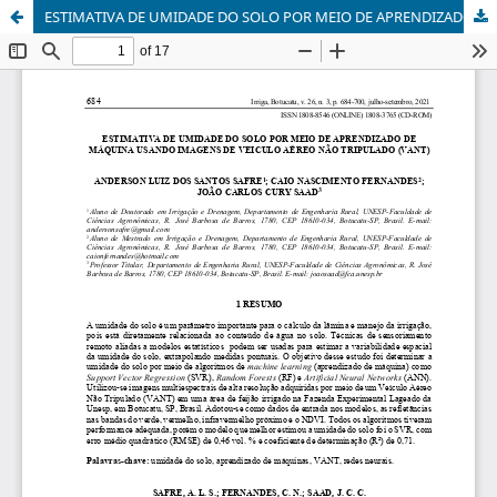
ESTIMATIVA DE UMIDADE DO SOLO POR MEIO DE APRENDIZADO DE MÁQUINA USANDO IMAGENS DE VEICULO AÉREO NÃO TRIPULADO (VANT)