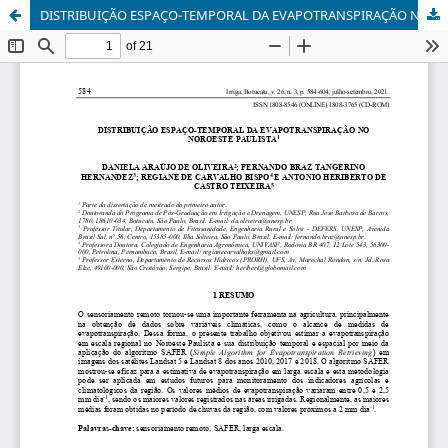
DISTRIBUIÇÃO ESPAÇO-TEMPORAL DA EVAPOTRANSPIRAÇÃO NO NOROESTE PAULISTA1