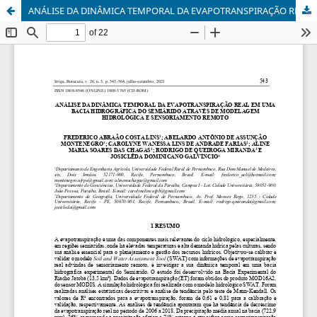
ANÁLISE DA DINÂMICA TEMPORAL DA EVAPOTRANSPIRAÇÃO REAL EM UMA BACIA HIDROGRÁFICA DO SEMIÁRIDO ATRAVÉS DE MODELAGEM HIDROLÓGICA E SENSORIAMENTO REMOTO