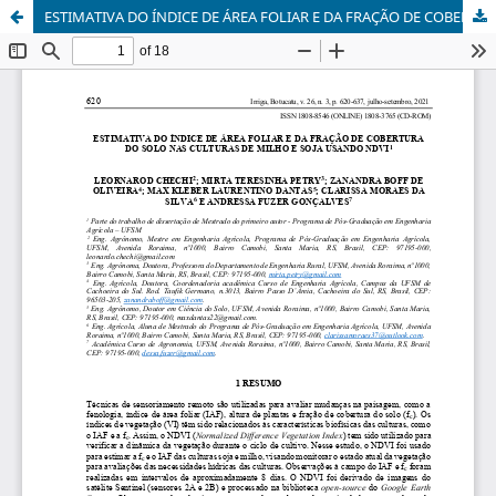
ESTIMATIVA DO ÍNDICE DE ÁREA FOLIAR E DA FRAÇÃO DE COBERTURA DO SOLO NAS CULTURAS DE MILHO E SOJA USANDO NDVI