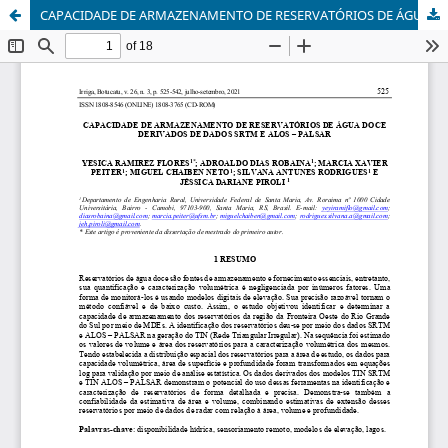
CAPACIDADE DE ARMAZENAMENTO DE RESERVATÓRIOS DE ÁGUA DOCE DERIVADOS DE DADOS SRTM E ALOS – PALSAR