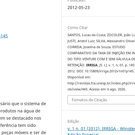
2012-05-23
Como Citar
p145
SANTOS, Lucas da Costa; ZOCOLER, João Lu
JUSTI, André Luiz; SILVA, Alexsandro Olivei
CORREIA, Joselina de Souza. ESTUDO
COMPARATIVO DA TAXA DE INJEÇÃO EM I
DO TIPO VENTURI COM E SEM VÁLVULA D
RETENÇÃO.
IRRIGA
,
[S. l.]
, v. 1, n. 01, p. 14
2012. DOI: 10.15809/irriga.2012v1n01p145.
Disponível em:
http://revistas.fca.unesp.br/index.php/irri
cle/view/443. Acesso em: 6 ago. 2026.
Fomatos de Citação
ssário que o sistema de
 produtos na água de
tem se destacado nos
Edição
eferência tem sido
v. 1 n. 01 (2012): IRRIGA - Winote
r peças móveis e ser de
Edição Especial