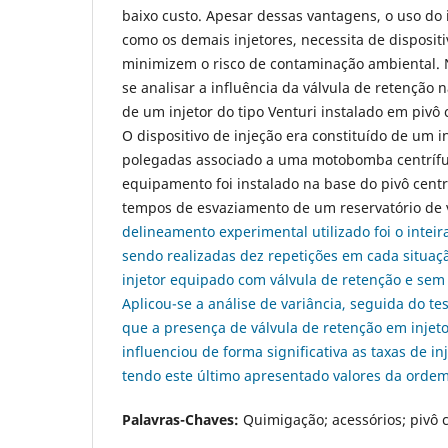
baixo custo. Apesar dessas vantagens, o uso do i
como os demais injetores, necessita de disposi
minimizem o risco de contaminação ambiental. 
se analisar a influência da válvula de retenção 
de um injetor do tipo Venturi instalado em pivô
O dispositivo de injeção era constituído de um in
polegadas associado a uma motobomba centrífu
equipamento foi instalado na base do pivô cent
tempos de esvaziamento de um reservatório de v
delineamento experimental utilizado foi o intei
sendo realizadas dez repetições em cada situaçã
injetor equipado com válvula de retenção e se
Aplicou-se a análise de variância, seguida do te
que a presença de válvula de retenção em injeto
influenciou de forma significativa as taxas de i
tendo este último apresentado valores da orde
Palavras-Chaves:
Quimigação; acessórios; pivô c