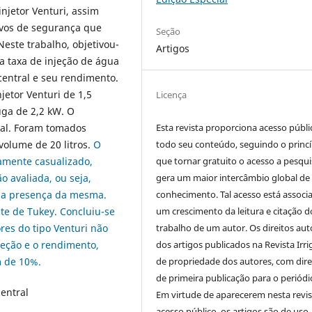
njetor Venturi, assim
tivos de segurança que
Seção
Neste trabalho,
objetivou-
Artigos
na taxa de injeção de água
 central e seu rendimento.
jetor Venturi de 1,5
Licença
ga de 2,2 kW. O
Esta revista proporciona acesso públi
ral. Foram tomados
todo seu conteúdo, seguindo o princí
olume de 20 litros.
O
que tornar gratuito o acesso a pesqui
ramente casualizado,
gera um maior intercâmbio global de
o avaliada, ou seja,
conhecimento. Tal acesso está associ
m a presença da mesma.
um crescimento da leitura e citação d
ste de Tukey. Concluiu-se
trabalho de um autor. Os direitos aut
res do tipo Venturi não
dos artigos publicados na Revista Irri
njeção e o rendimento,
de propriedade dos autores, com dire
m de 10%.
de primeira publicação para o periódi
entral
Em virtude de aparecerem nesta revis
acesso público, os artigos são de uso