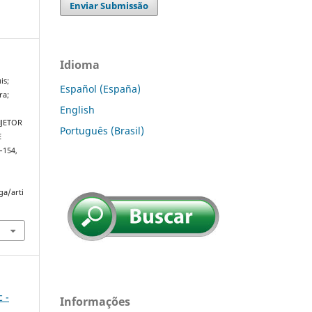
Enviar Submissão
Idioma
is;
Español (España)
ra;
English
NJETOR
Português (Brasil)
E
5–154,
ga/arti
c -
Informações