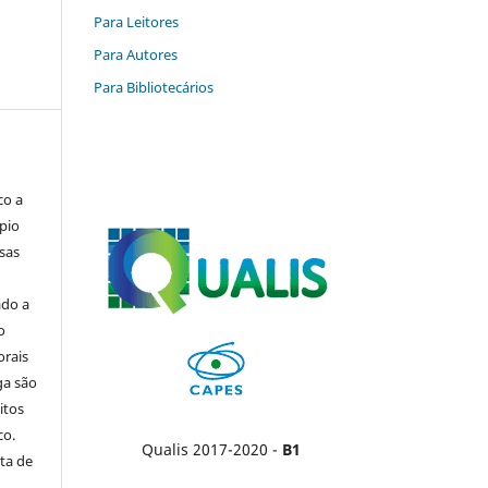
Para Leitores
Para Autores
Para Bibliotecários
co a
pio
sas
ado a
o
orais
ga são
itos
co.
Qualis 2017-2020 -
B1
ta de