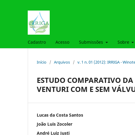
Cadastro
Acesso
Submissões
Sobre
Início
/
Arquivos
/
v. 1 n. 01 (2012): IRRIGA - Winot
ESTUDO COMPARATIVO DA T
VENTURI COM E SEM VÁLV
Lucas da Costa Santos
João Luis Zocoler
André Luiz Justi