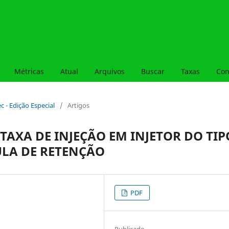
Métricas
Atual
Arquivos
Buscar
Taxas
Con
ec - Edição Especial
/
Artigos
AXA DE INJEÇÃO EM INJETOR DO TIP
ULA DE RETENÇÃO
PDF
Publicado