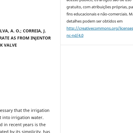
gratuito, com atribuições próprias, p
fins educacionais e não-comerciais. M
detalhes podem ser obtidos em
http://creativecommons.org/license
ILVA, A. O.; CORREIA, J.
nc-nd/4.0
 RATE AS FROM INJENTOR
K VALVE
essary that the irrigation
 into irrigation water.
in recent years is the
ted by its simplicity, has