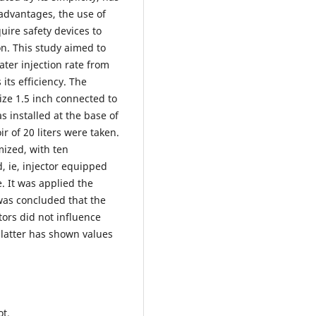
advantages, the use of
quire safety devices to
n. This study aimed to
ater injection rate from
 its efficiency. The
ize 1.5 inch connected to
 installed at the base of
r of 20 liters were taken.
ized, with ten
, ie, injector equipped
. It was applied the
 was concluded that the
tors did not influence
 latter has shown values ​​
ot.