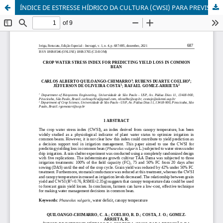
ÍNDICE DE ESTRESSE HÍDRICO DA CULTURA (CWSI) PARA PREVISÃO DA PERDA DE RENDIMENTO EM FEIJÃO COMUM