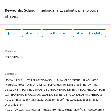
Keywords:
Solanum melongena L., salinity, phenological
phases.
pdf
epub
pdf (English)
epub (English)
Publicado
2022-09-30
Como Citar
DAMASCENO, Lucas Farias; WATANABE COVA, Alide Mitsue; SILVA, Rafael
Moura Santos; ALMEIDA , Willian Fernandes de; DIAS , José Andrey Amorim
Leite; GHEYI, Hans Raj. TAXAS DE CRESCIMENTO DE BERINJELA IRRIGADA POR
GOTEJAMENTO E PULSO UTILIZANDO NÍVEIS DE ÁGUA SALOBRA.
IRRIGA
,
[S.
l.]
, v. 27, n. 3, p. 567–585, 2022. DOI: 10.15809/irriga.2022v27n3p567-585.
Disponível em:
http://revistas.fca.unesp.br/index.php/irriga/article/view/4361. Acesso em: 6