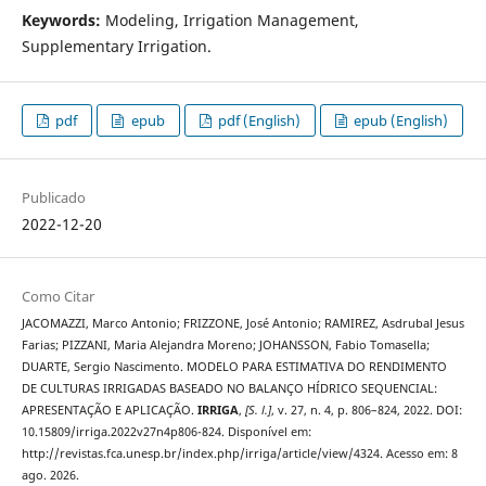
Keywords:
Modeling, Irrigation Management,
Supplementary Irrigation.
pdf
epub
pdf (English)
epub (English)
Publicado
2022-12-20
Como Citar
JACOMAZZI, Marco Antonio; FRIZZONE, José Antonio; RAMIREZ, Asdrubal Jesus
Farias; PIZZANI, Maria Alejandra Moreno; JOHANSSON, Fabio Tomasella;
DUARTE, Sergio Nascimento. MODELO PARA ESTIMATIVA DO RENDIMENTO
DE CULTURAS IRRIGADAS BASEADO NO BALANÇO HÍDRICO SEQUENCIAL:
APRESENTAÇÃO E APLICAÇÃO.
IRRIGA
,
[S. l.]
, v. 27, n. 4, p. 806–824, 2022. DOI:
10.15809/irriga.2022v27n4p806-824. Disponível em:
http://revistas.fca.unesp.br/index.php/irriga/article/view/4324. Acesso em: 8
ago. 2026.