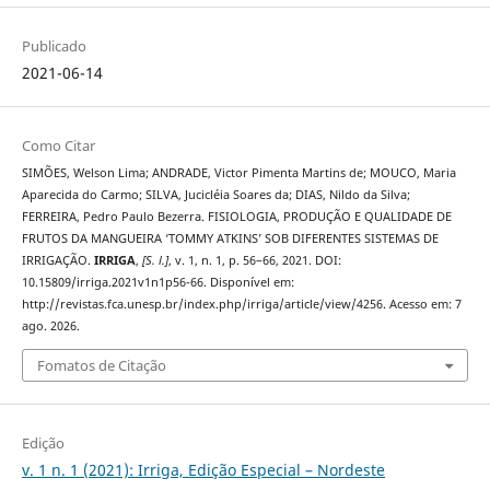
Publicado
2021-06-14
Como Citar
SIMÕES, Welson Lima; ANDRADE, Victor Pimenta Martins de; MOUCO, Maria
Aparecida do Carmo; SILVA, Jucicléia Soares da; DIAS, Nildo da Silva;
FERREIRA, Pedro Paulo Bezerra. FISIOLOGIA, PRODUÇÃO E QUALIDADE DE
FRUTOS DA MANGUEIRA ‘TOMMY ATKINS’ SOB DIFERENTES SISTEMAS DE
IRRIGAÇÃO.
IRRIGA
,
[S. l.]
, v. 1, n. 1, p. 56–66, 2021. DOI:
10.15809/irriga.2021v1n1p56-66. Disponível em:
http://revistas.fca.unesp.br/index.php/irriga/article/view/4256. Acesso em: 7
ago. 2026.
Fomatos de Citação
Edição
v. 1 n. 1 (2021): Irriga, Edição Especial – Nordeste