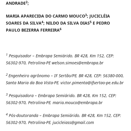
2
ANDRADE
;
3
MARIA APARECIDA DO CARMO MOUCO
; JUCICLÉIA
4
5
SOARES DA SILVA
; NILDO DA SILVA DIAS
E PEDRO
6
PAULO BEZERRA FERREIRA
1
Pesquisador – Embrapa Semiárido. BR 428, Km 152, CEP:
56302-970, Petrolina-PE welson.simoes@embrapa.br
2
Engenheiro agrônomo – IF Sertão/PE. BR 428, CEP: 56380-000,
Santa Maria da Boa Vista-PE. victor.pimenta@ifsertao-pe.edu.br
3
Pesquisadora – Embrapa Semiárido. BR 428, Km 152, CEP:
56302-970, Petrolina-PE. maria.mouco@embrapa.br
4
Pós-doutoranda – Embrapa Semiárido. BR 428, Km 152, CEP:
56302-970, Petrolina-PE. jucicleiass@gmail.com