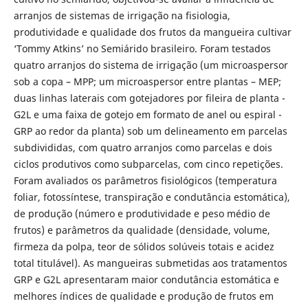
arranjos de sistemas de irrigação na fisiologia,
produtividade e qualidade dos frutos da mangueira cultivar
‘Tommy Atkins’ no Semiárido brasileiro. Foram testados
quatro arranjos do sistema de irrigação (um microaspersor
sob a copa – MPP; um microaspersor entre plantas – MEP;
duas linhas laterais com gotejadores por fileira de planta -
G2L e uma faixa de gotejo em formato de anel ou espiral -
GRP ao redor da planta) sob um delineamento em parcelas
subdivididas, com quatro arranjos como parcelas e dois
ciclos produtivos como subparcelas, com cinco repetições.
Foram avaliados os parâmetros fisiológicos (temperatura
foliar, fotossíntese, transpiração e condutância estomática),
de produção (número e produtividade e peso médio de
frutos) e parâmetros da qualidade (densidade, volume,
firmeza da polpa, teor de sólidos solúveis totais e acidez
total titulável). As mangueiras submetidas aos tratamentos
GRP e G2L apresentaram maior condutância estomática e
melhores índices de qualidade e produção de frutos em