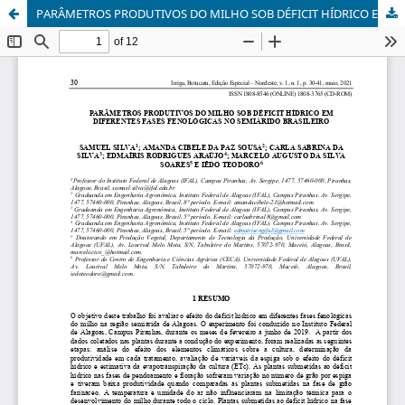
PARÂMETROS PRODUTIVOS DO MILHO SOB DÉFICIT HÍDRICO EM DIFERENTES FASES FENOLÓGICAS NO SEMIÁRIDO BRASILEIRO