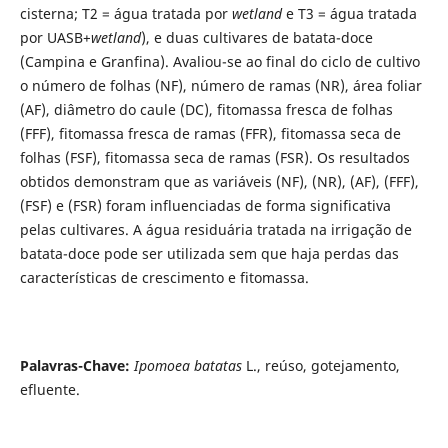
cisterna; T2 = água tratada por
wetland
e T3 = água tratada
por UASB+
wetland
), e duas cultivares de batata-doce
(Campina e Granfina). Avaliou-se ao final do ciclo de cultivo
o número de folhas (NF), número de ramas (NR), área foliar
(AF), diâmetro do caule (DC), fitomassa fresca de folhas
(FFF), fitomassa fresca de ramas (FFR), fitomassa seca de
folhas (FSF), fitomassa seca de ramas (FSR). Os resultados
obtidos demonstram que as variáveis (NF), (NR), (AF), (FFF),
(FSF) e (FSR) foram influenciadas de forma significativa
pelas cultivares. A água residuária tratada na irrigação de
batata-doce pode ser utilizada sem que haja perdas das
características de crescimento e fitomassa.
Palavras-Chave:
Ipomoea batatas
L., reúso, gotejamento,
efluente.