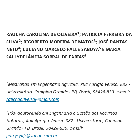
1
RAUCHA CAROLINA DE OLIVEIRA
; PATRÍCIA FERREIRA DA
2
3
SILVA
; RIGOBERTO MOREIRA DE MATOS
; JOSÉ DANTAS
4
5
NETO
; LUCIANO MARCELO FALLÉ SABOYA
E MARIA
6
SALLYDELÂNDIA SOBRAL DE FARIAS
1
Mestranda em Engenharia Agrícola, Rua Aprígio Veloso, 882 -
Universitário, Campina Grande - PB, Brasil, 58428-830, e-mail:
rauchaoliveira@gmail.com
2
Pós- doutoranda em Engenharia e Gestão dos Recursos
Naturais, Rua Aprígio Veloso, 882 - Universitário, Campina
Grande - PB, Brasil, 58428-830, e-mail:
patrycyafs@yahoo.com.br