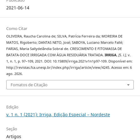
2021-06-14
Como Citar
OLIVEIRA, Raucha Carolina de; SILVA, Patrícia Ferreira da; MOREIRA DE
MATOS, Rigoberto; DANTAS NETO, José; SABOYA, Luciano Marcelo Fallé;
FARIAS, Maria Sallydelândia Sobral de. CRESCIMENTO E FITOMASSA DE
BATATA-DOCE IRRIGADA COM ÁGUA RESIDUÁRIA TRATADA.
IRRIGA
,
[S. l.]
, v.
1, n. 1, p. 97–109, 2021. DOI: 10.15809/irriga.2021v1n1p97-109. Disponível em:
http://revistas.fca.unesp.br/index.php/irriga/article/view/4245. Acesso em: 6
ago. 2026.
Fomatos de Citação
Edição
v. 1 n. 1 (2021): Irriga, Edição Especial – Nordeste
Seção
Artigos