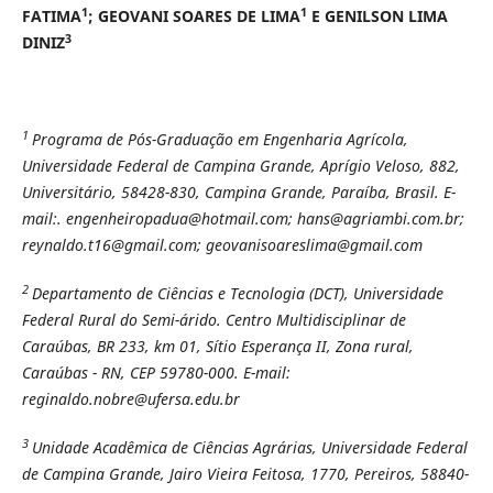
1
1
FATIMA
; GEOVANI SOARES DE LIMA
E GENILSON LIMA
3
DINIZ
1
Programa de Pós-Graduação em Engenharia Agrícola,
Universidade Federal de Campina Grande, Aprígio Veloso, 882,
Universitário, 58428-830, Campina Grande, Paraíba, Brasil. E-
mail:. engenheiropadua@hotmail.com; hans@agriambi.com.br;
reynaldo.t16@gmail.com; geovanisoareslima@gmail.com
2
Departamento de Ciências e Tecnologia (DCT), Universidade
Federal Rural do Semi-árido. Centro Multidisciplinar de
Caraúbas, BR 233, km 01, Sítio Esperança II, Zona rural,
Caraúbas - RN, CEP 59780-000. E-mail:
reginaldo.nobre@ufersa.edu.br
3
Unidade Acadêmica de Ciências Agrárias, Universidade Federal
de Campina Grande, Jairo Vieira Feitosa, 1770, Pereiros, 58840-