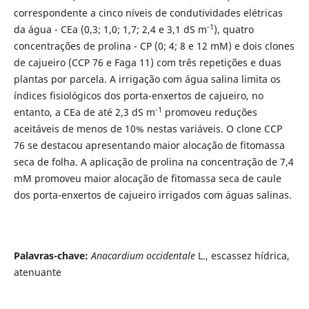
correspondente a cinco níveis de condutividades elétricas
-1
da água - CEa (0,3; 1,0; 1,7; 2,4 e 3,1 dS m
), quatro
concentrações de prolina - CP (0; 4; 8 e 12 mM) e dois clones
de cajueiro (CCP 76 e Faga 11) com três repetições e duas
plantas por parcela. A irrigação com água salina limita os
índices fisiológicos dos porta-enxertos de cajueiro, no
-1
entanto, a CEa de até 2,3 dS m
promoveu reduções
aceitáveis de menos de 10% nestas variáveis. O clone CCP
76 se destacou apresentando maior alocação de fitomassa
seca de folha. A aplicação de prolina na concentração de 7,4
mM promoveu maior alocação de fitomassa seca de caule
dos porta-enxertos de cajueiro irrigados com águas salinas.
Palavras-chave:
Anacardium occidentale
L., escassez hídrica,
atenuante