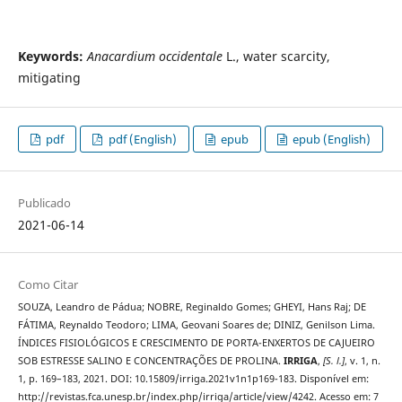
Keywords:
Anacardium occidentale
L., water scarcity,
mitigating
pdf
pdf (English)
epub
epub (English)
Publicado
2021-06-14
Como Citar
SOUZA, Leandro de Pádua; NOBRE, Reginaldo Gomes; GHEYI, Hans Raj; DE
FÁTIMA, Reynaldo Teodoro; LIMA, Geovani Soares de; DINIZ, Genilson Lima.
ÍNDICES FISIOLÓGICOS E CRESCIMENTO DE PORTA-ENXERTOS DE CAJUEIRO
SOB ESTRESSE SALINO E CONCENTRAÇÕES DE PROLINA.
IRRIGA
,
[S. l.]
, v. 1, n.
1, p. 169–183, 2021. DOI: 10.15809/irriga.2021v1n1p169-183. Disponível em:
http://revistas.fca.unesp.br/index.php/irriga/article/view/4242. Acesso em: 7