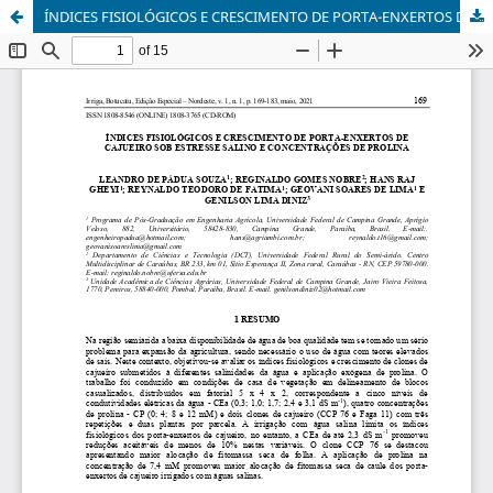
ÍNDICES FISIOLÓGICOS E CRESCIMENTO DE PORTA-ENXERTOS DE CAJUEIRO SOB ESTRESSE SALINO E CONCENTRAÇÕES DE PROLINA