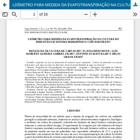
LISÍMETRO PARA MEDIDA DA EVAPOTRANSPIRAÇÃO NA CULTURA DO PIMENTÃO EM SISTEMA HIDROPÔNICO COM SUBSTRATO1