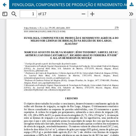
FENOLOGIA, COMPONENTES DE PRODUÇÃO E RENDIMENTO AGRÍCOLA DO MILHO SOB LÂMINAS DE IRRIGAÇÃO NA REGIÃO DE RIO LARGO, ALAGOAS