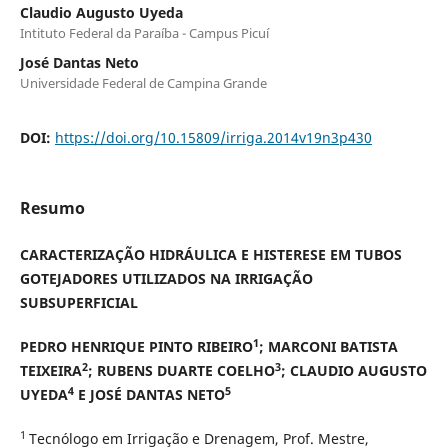
Claudio Augusto Uyeda
Intituto Federal da Paraíba - Campus Picuí
José Dantas Neto
Universidade Federal de Campina Grande
DOI:
https://doi.org/10.15809/irriga.2014v19n3p430
Resumo
CARACTERIZAÇÃO HIDRÁULICA E HISTERESE EM TUBOS
GOTEJADORES UTILIZADOS NA IRRIGAÇÃO
SUBSUPERFICIAL
1
PEDRO HENRIQUE PINTO RIBEIRO
; MARCONI BATISTA
2
3
TEIXEIRA
; RUBENS DUARTE COELHO
; CLAUDIO AUGUSTO
4
5
UYEDA
E JOSÉ DANTAS NETO
1
Tecnólogo em Irrigação e Drenagem, Prof. Mestre,