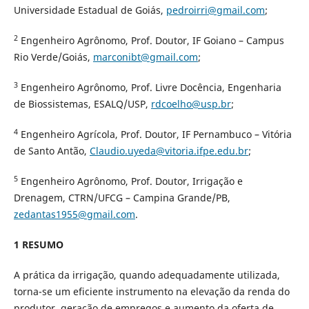
Universidade Estadual de Goiás,
pedroirri@gmail.com
;
2
Engenheiro Agrônomo, Prof. Doutor, IF Goiano – Campus
Rio Verde/Goiás,
marconibt@gmail.com
;
3
Engenheiro Agrônomo, Prof. Livre Docência, Engenharia
de Biossistemas, ESALQ/USP,
rdcoelho@usp.br
;
4
Engenheiro Agrícola, Prof. Doutor, IF Pernambuco – Vitória
de Santo Antão,
Claudio.uyeda@vitoria.ifpe.edu.br
;
5
Engenheiro Agrônomo, Prof. Doutor, Irrigação e
Drenagem, CTRN/UFCG – Campina Grande/PB,
zedantas1955@gmail.com
.
1 RESUMO
A prática da irrigação, quando adequadamente utilizada,
torna-se um eficiente instrumento na elevação da renda do
produtor, geração de empregos e aumento da oferta de