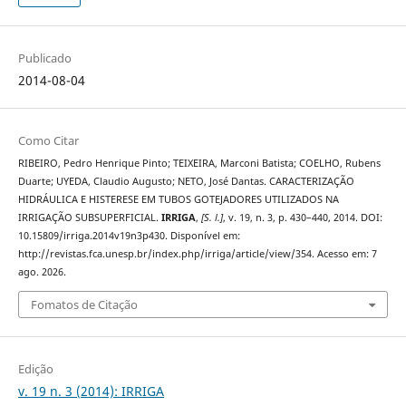
Publicado
2014-08-04
Como Citar
RIBEIRO, Pedro Henrique Pinto; TEIXEIRA, Marconi Batista; COELHO, Rubens
Duarte; UYEDA, Claudio Augusto; NETO, José Dantas. CARACTERIZAÇÃO
HIDRÁULICA E HISTERESE EM TUBOS GOTEJADORES UTILIZADOS NA
IRRIGAÇÃO SUBSUPERFICIAL.
IRRIGA
,
[S. l.]
, v. 19, n. 3, p. 430–440, 2014. DOI:
10.15809/irriga.2014v19n3p430. Disponível em:
http://revistas.fca.unesp.br/index.php/irriga/article/view/354. Acesso em: 7
ago. 2026.
Fomatos de Citação
Edição
v. 19 n. 3 (2014): IRRIGA