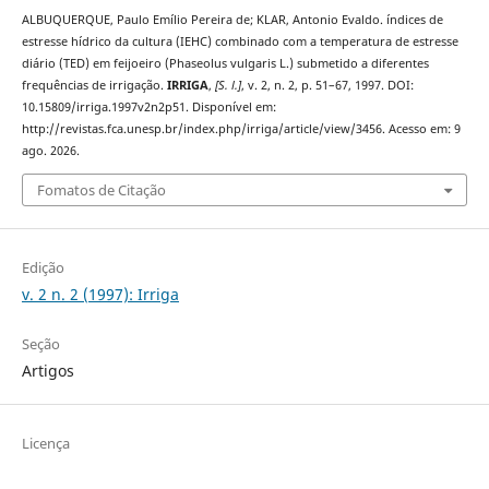
ALBUQUERQUE, Paulo Emílio Pereira de; KLAR, Antonio Evaldo. índices de
estresse hídrico da cultura (IEHC) combinado com a temperatura de estresse
diário (TED) em feijoeiro (Phaseolus vulgaris L.) submetido a diferentes
frequências de irrigação.
IRRIGA
,
[S. l.]
, v. 2, n. 2, p. 51–67, 1997. DOI:
10.15809/irriga.1997v2n2p51. Disponível em:
http://revistas.fca.unesp.br/index.php/irriga/article/view/3456. Acesso em: 9
ago. 2026.
Fomatos de Citação
Edição
v. 2 n. 2 (1997): Irriga
Seção
Artigos
Licença