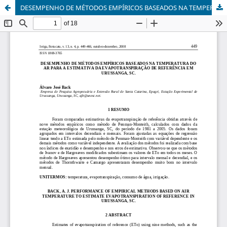
DESEMPENHO DE MÉTODOS EMPÍRICOS BASEADOS NA TEMPERATURA DO AR PARA A ESTIMATIVA DA EVAPOTRANSPIRAÇÃO DE REFERÊNCIA EM URUSSANGA, SC.