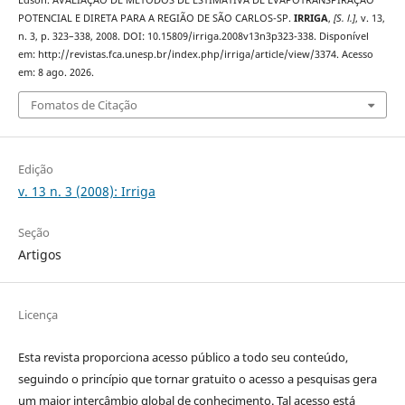
Edson. AVALIAÇÃO DE MÉTODOS DE ESTIMATIVA DE EVAPOTRANSPIRAÇÃO
POTENCIAL E DIRETA PARA A REGIÃO DE SÃO CARLOS-SP.
IRRIGA
,
[S. l.]
, v. 13,
n. 3, p. 323–338, 2008. DOI: 10.15809/irriga.2008v13n3p323-338. Disponível
em: http://revistas.fca.unesp.br/index.php/irriga/article/view/3374. Acesso
em: 8 ago. 2026.
Fomatos de Citação
Edição
v. 13 n. 3 (2008): Irriga
Seção
Artigos
Licença
Esta revista proporciona acesso público a todo seu conteúdo,
seguindo o princípio que tornar gratuito o acesso a pesquisas gera
um maior intercâmbio global de conhecimento. Tal acesso está