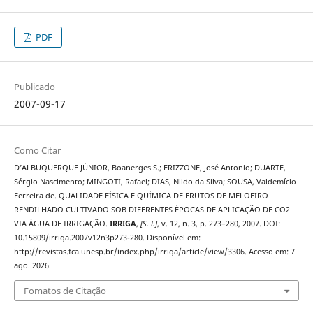
PDF
Publicado
2007-09-17
Como Citar
D’ALBUQUERQUE JÚNIOR, Boanerges S.; FRIZZONE, José Antonio; DUARTE,
Sérgio Nascimento; MINGOTI, Rafael; DIAS, Nildo da Silva; SOUSA, Valdemício
Ferreira de. QUALIDADE FÍSICA E QUÍMICA DE FRUTOS DE MELOEIRO
RENDILHADO CULTIVADO SOB DIFERENTES ÉPOCAS DE APLICAÇÃO DE CO2
VIA ÁGUA DE IRRIGAÇÃO.
IRRIGA
,
[S. l.]
, v. 12, n. 3, p. 273–280, 2007. DOI:
10.15809/irriga.2007v12n3p273-280. Disponível em:
http://revistas.fca.unesp.br/index.php/irriga/article/view/3306. Acesso em: 7
ago. 2026.
Fomatos de Citação