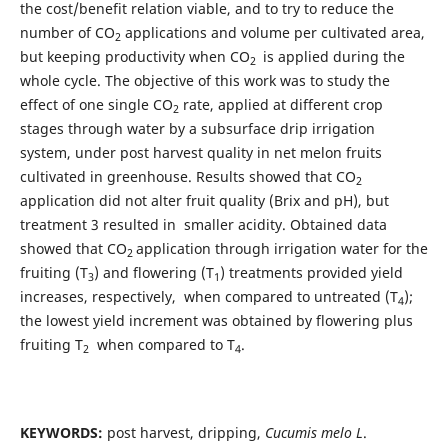
the cost/benefit relation viable, and to try to reduce the
number of CO
applications and volume per cultivated area,
2
but keeping productivity when CO
is applied during the
2
whole cycle. The objective of this work was to study the
effect of one single CO
rate, applied at different crop
2
stages through water by a subsurface drip irrigation
system, under post harvest quality in net melon fruits
cultivated in greenhouse. Results showed that CO
2
application did not alter fruit quality (Brix and pH), but
treatment 3 resulted in smaller acidity. Obtained data
showed that CO
application through irrigation water for the
2
fruiting (T
) and flowering (T
) treatments provided yield
3
1
increases, respectively, when compared to untreated (T
);
4
the lowest yield increment was obtained by flowering plus
fruiting T
when compared to T
.
2
4
KEYWORDS:
post harvest, dripping,
Cucumis melo L
.