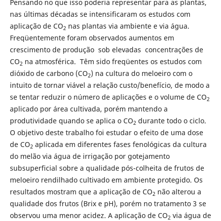
Pensando no que isso poderia representar para as plantas,
nas últimas décadas se intensificaram os estudos com
aplicação de CO
nas plantas via ambiente e via água.
2
Freqüentemente foram observados aumentos em
crescimento de produção sob elevadas concentrações de
CO
na atmosférica. Têm sido freqüentes os estudos com
2
dióxido de carbono (CO
) na cultura do meloeiro com o
2
intuito de tornar viável a relação custo/benefício, de modo a
se tentar reduzir o número de aplicações e o volume de CO
2
aplicado por área cultivada, porém mantendo a
produtividade quando se aplica o CO
durante todo o ciclo.
2
O objetivo deste trabalho foi estudar o efeito de uma dose
de CO
aplicada em diferentes fases fenológicas da cultura
2
do melão via água de irrigação por gotejamento
subsuperficial sobre a qualidade pós-colheita de frutos de
meloeiro rendilhado cultivado em ambiente protegido. Os
resultados mostram que a aplicação de CO
não alterou a
2
qualidade dos frutos (Brix e pH), porém no tratamento 3 se
observou uma menor acidez. A aplicação de CO
via água de
2