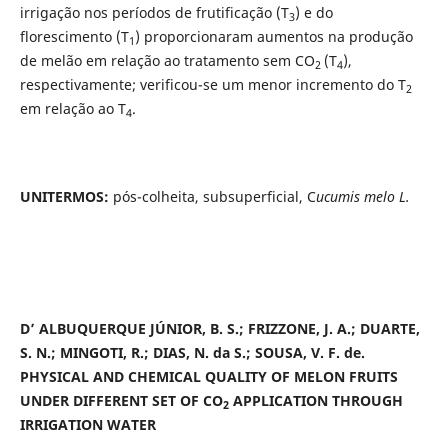
irrigação nos períodos de frutificação (T
) e do
3
florescimento (T
) proporcionaram aumentos na produção
1
de melão em relação ao tratamento sem CO
(T
),
2
4
respectivamente; verificou-se um menor incremento do T
2
em relação ao T
.
4
UNITERMOS:
pós-colheita, subsuperficial, C
ucumis melo L.
D’ ALBUQUERQUE JÚNIOR, B. S.; FRIZZONE, J. A.; DUARTE,
S. N.; MINGOTI, R.; DIAS, N. da S.; SOUSA, V. F. de.
PHYSICAL AND CHEMICAL QUALITY
OF MELON FRUITS
UNDER DIFFERENT SET OF
CO
APPLICATION THROUGH
2
IRRIGATION WATER