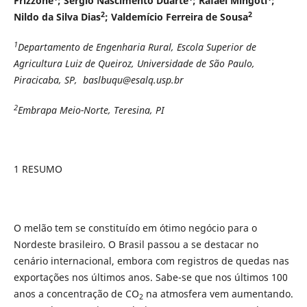
Frizzone
; Sergio Nascimento Duarte
; Rafael Mingoti
;
2
2
Nildo da Silva Dias
; Valdemício Ferreira de Sousa
1
Departamento de Engenharia Rural, Escola Superior de
Agricultura Luiz de Queiroz, Universidade de São Paulo,
Piracicaba, SP, baslbuqu@esalq.usp.br
2
Embrapa Meio-Norte
,
Teresina, PI
1 RESUMO
O melão tem se constituído em ótimo negócio para o
Nordeste brasileiro. O Brasil passou a se destacar no
cenário internacional, embora com registros de quedas nas
exportações nos últimos anos. Sabe-se que nos últimos 100
anos a concentração de CO
na atmosfera vem aumentando.
2