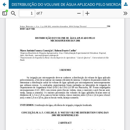
DISTRIBUIÇÃO DO VOLUME DE ÁGUA APLICADO PELO MICROASPERSOR DAN 2001