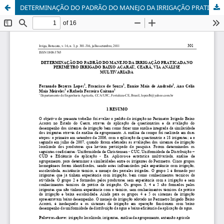
DETERMINAÇÃO DO PADRÃO DO MANEJO DA IRRIGAÇÃO PRATICADA NO PERÍMETRO IRRIGADO BAIXO ACARAÚ, CEARÁ, VIA ANÁLISE MULTIVARIADA