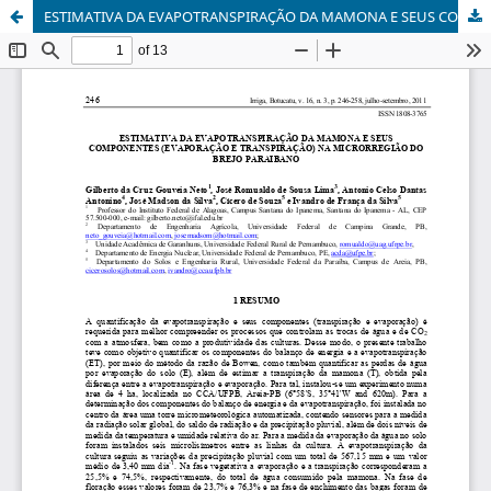
ESTIMATIVA DA EVAPOTRANSPIRAÇÃO DA MAMONA E SEUS COMPONENTES (EVAPORAÇÃO E TRANSPIRAÇÃO) NA MICRORREGIÃO DO BREJO PARAIBANO