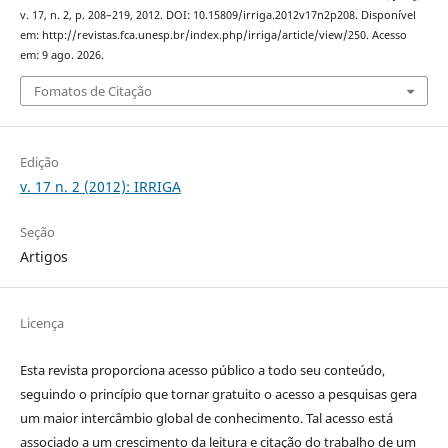
v. 17, n. 2, p. 208–219, 2012. DOI: 10.15809/irriga.2012v17n2p208. Disponível
em: http://revistas.fca.unesp.br/index.php/irriga/article/view/250. Acesso
em: 9 ago. 2026.
Fomatos de Citação
Edição
v. 17 n. 2 (2012): IRRIGA
Seção
Artigos
Licença
Esta revista proporciona acesso público a todo seu conteúdo,
seguindo o princípio que tornar gratuito o acesso a pesquisas gera
um maior intercâmbio global de conhecimento. Tal acesso está
associado a um crescimento da leitura e citação do trabalho de um