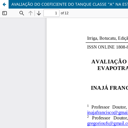
AVALIAÇÃO DO COEFICIENTE DO TANQUE CLASSE “A” NA ES