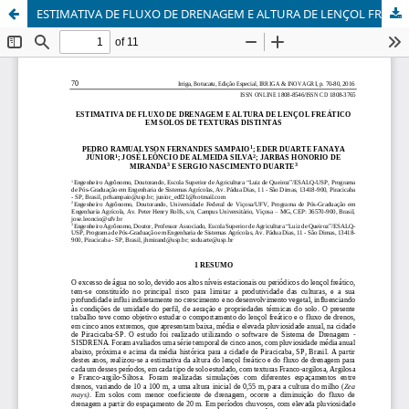
ESTIMATIVA DE FLUXO DE DRENAGEM E ALTURA DE LENÇOL FREÁTICO EM SOLOS DE TEXTURAS DISTINTAS