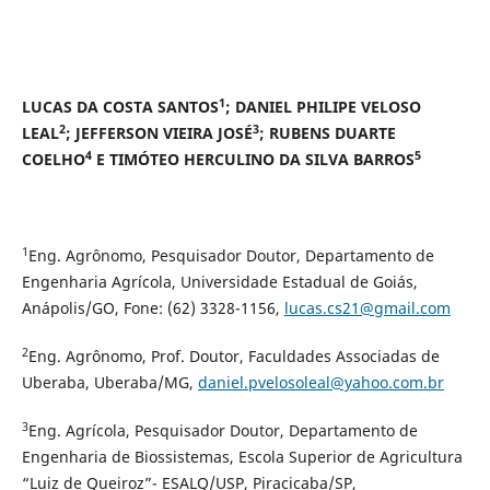
1
LUCAS DA COSTA SANTOS
; DANIEL PHILIPE VELOSO
2
3
LEAL
; JEFFERSON VIEIRA JOSÉ
; RUBENS DUARTE
4
5
COELHO
E TIMÓTEO HERCULINO DA SILVA BARROS
1
Eng. Agrônomo, Pesquisador Doutor, Departamento de
Engenharia Agrícola, Universidade Estadual de Goiás,
Anápolis/GO, Fone: (62) 3328-1156,
lucas.cs21@gmail.com
2
Eng. Agrônomo, Prof. Doutor, Faculdades Associadas de
Uberaba, Uberaba/MG,
daniel.pvelosoleal@yahoo.com.br
3
Eng. Agrícola, Pesquisador Doutor, Departamento de
Engenharia de Biossistemas, Escola Superior de Agricultura
“Luiz de Queiroz”- ESALQ/USP, Piracicaba/SP,