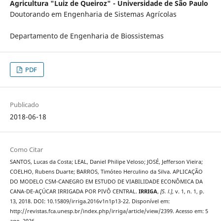
Agricultura "Luiz de Queiroz" - Universidade de São Paulo
Doutorando em Engenharia de Sistemas Agrícolas
Departamento de Engenharia de Biossistemas
PDF
Publicado
2018-06-18
Como Citar
SANTOS, Lucas da Costa; LEAL, Daniel Philipe Veloso; JOSÉ, Jefferson Vieira;
COELHO, Rubens Duarte; BARROS, Timóteo Herculino da Silva. APLICAÇÃO
DO MODELO CSM-CANEGRO EM ESTUDO DE VIABILIDADE ECONÔMICA DA
CANA-DE-AÇÚCAR IRRIGADA POR PIVÔ CENTRAL.
IRRIGA
,
[S. l.]
, v. 1, n. 1, p.
13, 2018. DOI: 10.15809/irriga.2016v1n1p13-22. Disponível em:
http://revistas.fca.unesp.br/index.php/irriga/article/view/2399. Acesso em: 5
ago. 2026.