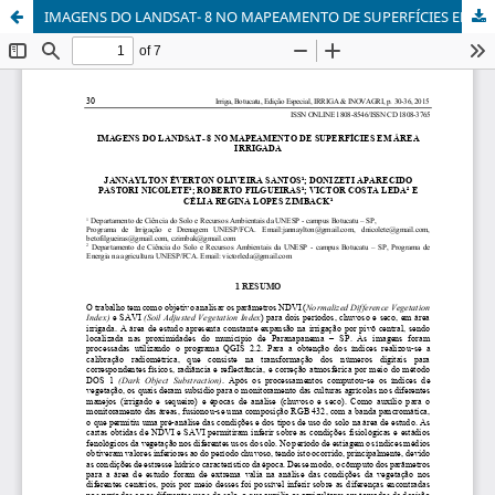
IMAGENS DO LANDSAT- 8 NO MAPEAMENTO DE SUPERFÍCIES EM ÁREA IRRIGADA