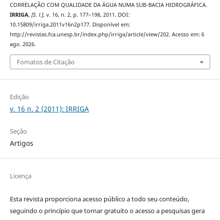
CORRELAÇÃO COM QUALIDADE DA ÁGUA NUMA SUB-BACIA HIDROGRÁFICA.
IRRIGA
,
[S. l.]
, v. 16, n. 2, p. 177–198, 2011. DOI:
10.15809/irriga.2011v16n2p177. Disponível em:
http://revistas.fca.unesp.br/index.php/irriga/article/view/202. Acesso em: 6
ago. 2026.
Fomatos de Citação
Edição
v. 16 n. 2 (2011): IRRIGA
Seção
Artigos
Licença
Esta revista proporciona acesso público a todo seu conteúdo,
seguindo o princípio que tornar gratuito o acesso a pesquisas gera