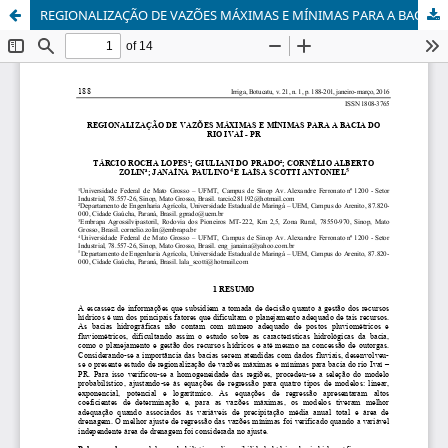
REGIONALIZAÇÃO DE VAZÕES MÁXIMAS E MÍNIMAS PARA A BACIA DO RIO IVAÍ - PR