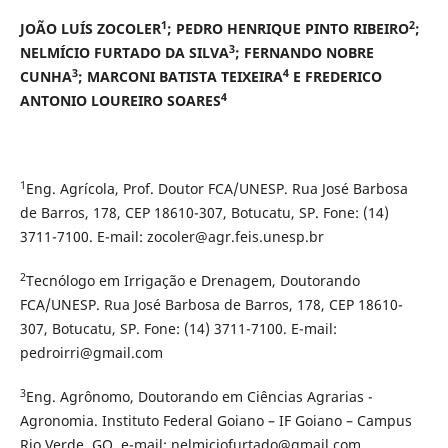
1
2
JOÃO LUÍS ZOCOLER
; PEDRO HENRIQUE PINTO RIBEIRO
;
3
NELMÍCIO FURTADO DA SILVA
; FERNANDO NOBRE
3
4
CUNHA
; MARCONI BATISTA TEIXEIRA
E FREDERICO
4
ANTONIO LOUREIRO SOARES
1
Eng. Agrícola, Prof. Doutor FCA/UNESP. Rua José Barbosa
de Barros, 178, CEP 18610-307, Botucatu, SP. Fone: (14)
3711-7100. E-mail: zocoler@agr.feis.unesp.br
2
Tecnólogo em Irrigação e Drenagem, Doutorando
FCA/UNESP. Rua José Barbosa de Barros, 178, CEP 18610-
307, Botucatu, SP. Fone: (14) 3711-7100. E-mail:
pedroirri@gmail.com
3
Eng. Agrônomo, Doutorando em Ciências Agrarias -
Agronomia. Instituto Federal Goiano – IF Goiano – Campus
Rio Verde, GO, e-mail: nelmiciofurtado@gmail.com,