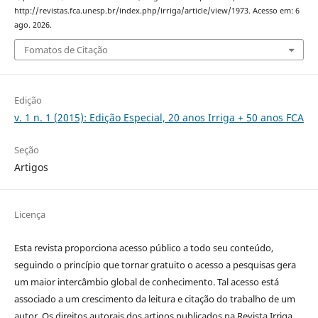
http://revistas.fca.unesp.br/index.php/irriga/article/view/1973. Acesso em: 6
ago. 2026.
Fomatos de Citação
Edição
v. 1 n. 1 (2015): Edição Especial, 20 anos Irriga + 50 anos FCA
Seção
Artigos
Licença
Esta revista proporciona acesso público a todo seu conteúdo,
seguindo o princípio que tornar gratuito o acesso a pesquisas gera
um maior intercâmbio global de conhecimento. Tal acesso está
associado a um crescimento da leitura e citação do trabalho de um
autor. Os direitos autorais dos artigos publicados na Revista Irriga