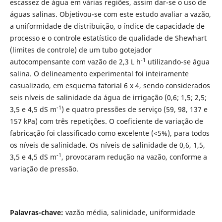
escassez de água em várias regiões, assim dar-se o uso de
águas salinas. Objetivou-se com este estudo avaliar a vazão,
a uniformidade de distribuição, o índice de capacidade de
processo e o controle estatístico de qualidade de Shewhart
(limites de controle) de um tubo gotejador
-1
autocompensante com vazão de 2,3 L h
utilizando-se água
salina. O delineamento experimental foi inteiramente
casualizado, em esquema fatorial 6 x 4, sendo considerados
seis níveis de salinidade da água de irrigação (0,6; 1,5; 2,5;
-1
3,5 e 4,5 dS m
) e quatro pressões de serviço (59, 98, 137 e
157 kPa) com três repetições. O coeficiente de variação de
fabricação foi classificado como excelente (<5%), para todos
os níveis de salinidade. Os níveis de salinidade de 0,6, 1,5,
-1
3,5 e 4,5 dS m
, provocaram redução na vazão, conforme a
variação de pressão.
Palavras-chave:
vazão média, salinidade, uniformidade