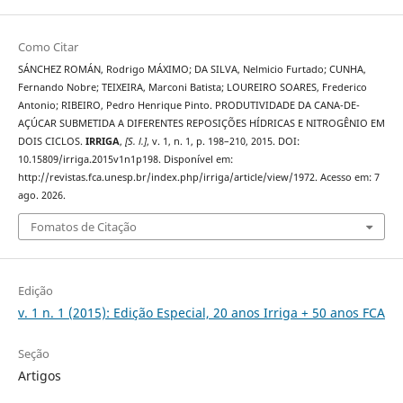
Como Citar
SÁNCHEZ ROMÁN, Rodrigo MÁXIMO; DA SILVA, Nelmicio Furtado; CUNHA,
Fernando Nobre; TEIXEIRA, Marconi Batista; LOUREIRO SOARES, Frederico
Antonio; RIBEIRO, Pedro Henrique Pinto. PRODUTIVIDADE DA CANA-DE-
AÇÚCAR SUBMETIDA A DIFERENTES REPOSIÇÕES HÍDRICAS E NITROGÊNIO EM
DOIS CICLOS.
IRRIGA
,
[S. l.]
, v. 1, n. 1, p. 198–210, 2015. DOI:
10.15809/irriga.2015v1n1p198. Disponível em:
http://revistas.fca.unesp.br/index.php/irriga/article/view/1972. Acesso em: 7
ago. 2026.
Fomatos de Citação
Edição
v. 1 n. 1 (2015): Edição Especial, 20 anos Irriga + 50 anos FCA
Seção
Artigos