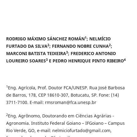
1
RODRIGO MÁXIMO SÁNCHEZ ROMÁN
; NELMÍCIO
2
2
FURTADO DA SILVA
; FERNANDO NOBRE CUNHA
;
3
MARCONI BATISTA TEIXEIRA
; FREDERICO ANTONIO
3
4
LOUREIRO SOARES
E PEDRO HENRIQUE PINTO RIBEIRO
1
Eng. Agrícola, Prof. Doutor FCA/UNESP. Rua José Barbosa
de Barros, 178, CEP 18610-307, Botucatu, SP. Fone: (14)
3711-7100. E-mail: rmsroman@fca.unesp.br
2
Eng. Agrônomo, Doutorando em Ciências Agrárias -
Agronomia. Instituto Federal Goiano – IFGoiano – Campus
Rio Verde, GO, e-mail: nelmiciofurtado@gmail.com,