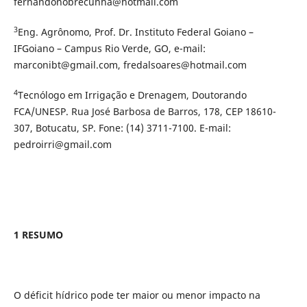
fernandonobrecunha@hotmail.com
3
Eng. Agrônomo, Prof. Dr. Instituto Federal Goiano –
IFGoiano – Campus Rio Verde, GO, e-mail:
marconibt@gmail.com, fredalsoares@hotmail.com
4
Tecnólogo em Irrigação e Drenagem, Doutorando
FCA/UNESP. Rua José Barbosa de Barros, 178, CEP 18610-
307, Botucatu, SP. Fone: (14) 3711-7100. E-mail:
pedroirri@gmail.com
1 RESUMO
O déficit hídrico pode ter maior ou menor impacto na