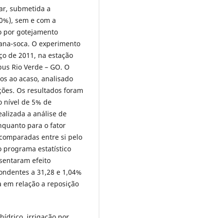
ar, submetida a
e 0%), sem e com a
ão por gotejamento
cana-soca. O experimento
o de 2011, na estação
us Rio Verde – GO. O
os ao acaso, analisado
ções. Os resultados foram
o nível de 5% de
ealizada a análise de
nquanto para o fator
 comparadas entre si pelo
o programa estatístico
sentaram efeito
pondentes a 31,28 e 1,04%
a em relação a reposição
 hídrico, irrigação por