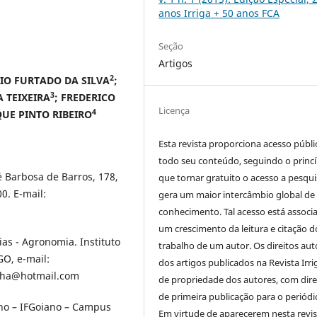
anos Irriga + 50 anos FCA
Seção
Artigos
2
CIO FURTADO DA SILVA
;
3
A TEIXEIRA
; FREDERICO
Licença
4
UE PINTO RIBEIRO
Esta revista proporciona acesso públi
todo seu conteúdo, seguindo o princí
é Barbosa de Barros, 178,
que tornar gratuito o acesso a pesqui
0. E-mail:
gera um maior intercâmbio global de
conhecimento. Tal acesso está associ
um crescimento da leitura e citação d
s - Agronomia. Instituto
trabalho de um autor. Os direitos aut
GO, e-mail:
dos artigos publicados na Revista Irri
nha@hotmail.com
de propriedade dos autores, com dire
de primeira publicação para o periódi
ano – IFGoiano – Campus
Em virtude de aparecerem nesta revis