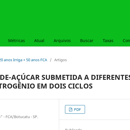
Métricas
Atual
Arquivos
Buscar
Taxas
Con
 20 anos Irriga + 50 anos FCA
/
Artigos
DE-AÇÚCAR SUBMETIDA A DIFERENTE
ITROGÊNIO EM DOIS CICLOS
PDF
o" - FCA/Botucatu - SP.
Publicado