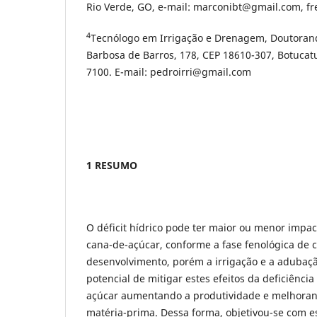
Rio Verde, GO, e-mail: marconibt@gmail.com, f
4
Tecnólogo em Irrigação e Drenagem, Doutoran
Barbosa de Barros, 178, CEP 18610-307, Botucatu
7100. E-mail: pedroirri@gmail.com
1 RESUMO
O déficit hídrico pode ter maior ou menor impa
cana-de-açúcar, conforme a fase fenológica de 
desenvolvimento, porém a irrigação e a adubaç
potencial de mitigar estes efeitos da deficiência
açúcar aumentando a produtividade e melhoran
matéria-prima. Dessa forma, objetivou-se com es