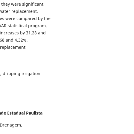
 they were significant,
 water replacement.
les were compared by the
VAR statistical program.
 increases by 31.28 and
.68 and 4.32%,
r replacement.
, dripping irrigation
de Estadual Paulista
e Drenagem.