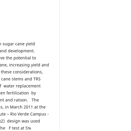
n sugar cane yield
 and development.
ve the potential to
cane, increasing yield and
 these considerations,
ar cane stems and TRS
 of water replacement
en fertilization by
lant and ratoon. The
s, in March 2011 at the
tute – Rio Verde Campus -
x2x2) design was used
 the F test at 5%