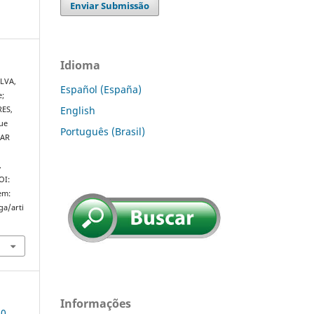
Enviar Submissão
Idioma
LVA,
Español (España)
e;
English
RES,
ue
Português (Brasil)
CAR
.
OI:
em:
ga/arti
Informações
20