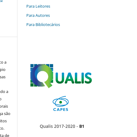
Para Leitores
Para Autores
Para Bibliotecários
co a
pio
sas
ado a
o
orais
ga são
itos
Qualis 2017-2020 -
B1
co.
ta de