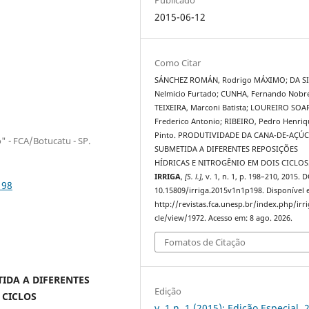
2015-06-12
Como Citar
SÁNCHEZ ROMÁN, Rodrigo MÁXIMO; DA SI
Nelmicio Furtado; CUNHA, Fernando Nobr
TEIXEIRA, Marconi Batista; LOUREIRO SOA
Frederico Antonio; RIBEIRO, Pedro Henriq
Pinto. PRODUTIVIDADE DA CANA-DE-AÇÚ
o" - FCA/Botucatu - SP.
SUBMETIDA A DIFERENTES REPOSIÇÕES
HÍDRICAS E NITROGÊNIO EM DOIS CICLOS
IRRIGA
,
[S. l.]
, v. 1, n. 1, p. 198–210, 2015. D
198
10.15809/irriga.2015v1n1p198. Disponível 
http://revistas.fca.unesp.br/index.php/irri
cle/view/1972. Acesso em: 8 ago. 2026.
Fomatos de Citação
IDA A DIFERENTES
Edição
 CICLOS
v. 1 n. 1 (2015): Edição Especial, 