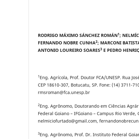
1
RODRIGO MÁXIMO SÁNCHEZ ROMÁN
; NELMÍ
2
FERNANDO NOBRE CUNHA
; MARCONI BATIST
3
ANTONIO LOUREIRO SOARES
E PEDRO HENRIQ
1
Eng. Agrícola, Prof. Doutor FCA/UNESP. Rua Jos
CEP 18610-307, Botucatu, SP. Fone: (14) 3711-710
rmsroman@fca.unesp.br
2
Eng. Agrônomo, Doutorando em Ciências Agrária
Federal Goiano – IFGoiano – Campus Rio Verde, 
nelmiciofurtado@gmail.com, fernandonobrecu
3
Eng. Agrônomo, Prof. Dr. Instituto Federal Goi