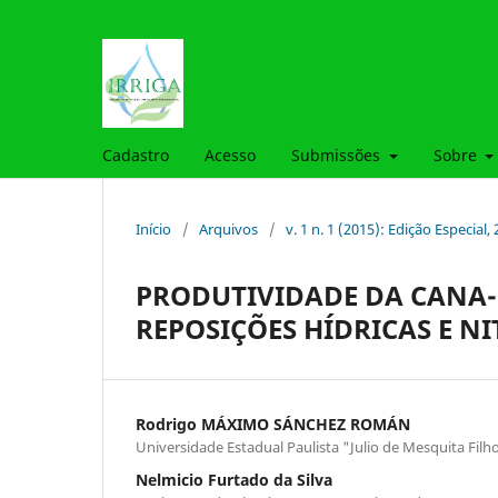
Cadastro
Acesso
Submissões
Sobre
Início
/
Arquivos
/
v. 1 n. 1 (2015): Edição Especial,
PRODUTIVIDADE DA CANA-
REPOSIÇÕES HÍDRICAS E N
Rodrigo MÁXIMO SÁNCHEZ ROMÁN
Universidade Estadual Paulista "Julio de Mesquita Filh
Nelmicio Furtado da Silva