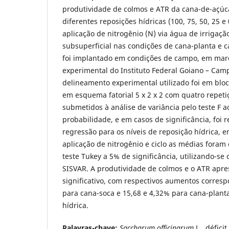
produtividade de colmos e ATR da cana-de-açúc
diferentes reposições hídricas (100, 75, 50, 25 
aplicação de nitrogênio (N) via água de irrigaç
subsuperficial nas condições de cana-planta e 
foi implantado em condições de campo, em març
experimental do Instituto Federal Goiano
–
Camp
delineamento experimental utilizado foi em bloc
em esquema fatorial 5 x 2 x 2 com quatro repeti
submetidos à análise de variância pelo teste F a
probabilidade, e em casos de significância, foi r
regressão para os níveis de reposição hídrica, e
aplicação de nitrogênio e ciclo as médias foram
teste Tukey a 5% de significância, utilizando-se 
SISVAR. A produtividade de colmos e o ATR apre
significativo, com respectivos aumentos corres
para cana-soca e 15,68 e 4,32% para cana-plant
hídrica.
Palavras-chave:
Saccharum officinarum
L., déficit