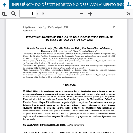
INFLUÊNCIA DO DÉFICIT HÍDRICO NO DESENVOLVIMENTO INICIAL DE DUAS CULTIVARES DE CAFÉ CONILON