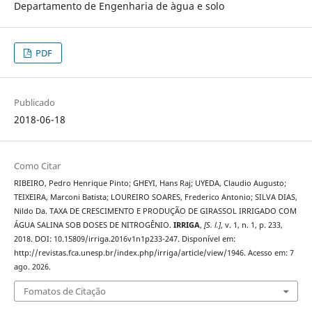
Departamento de Engenharia de àgua e solo
PDF
Publicado
2018-06-18
Como Citar
RIBEIRO, Pedro Henrique Pinto; GHEYI, Hans Raj; UYEDA, Claudio Augusto;
TEIXEIRA, Marconi Batista; LOUREIRO SOARES, Frederico Antonio; SILVA DIAS,
Nildo Da. TAXA DE CRESCIMENTO E PRODUÇÃO DE GIRASSOL IRRIGADO COM
ÁGUA SALINA SOB DOSES DE NITROGÊNIO.
IRRIGA
,
[S. l.]
, v. 1, n. 1, p. 233,
2018. DOI: 10.15809/irriga.2016v1n1p233-247. Disponível em:
http://revistas.fca.unesp.br/index.php/irriga/article/view/1946. Acesso em: 7
ago. 2026.
Fomatos de Citação