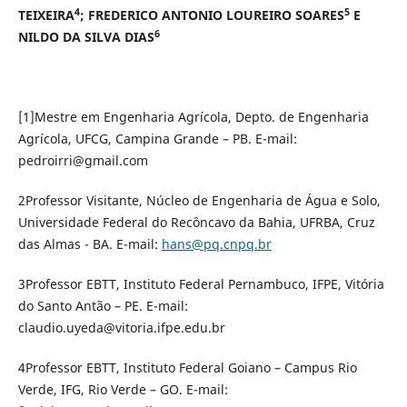
4
5
TEIXEIRA
; FREDERICO ANTONIO LOUREIRO SOARES
E
6
NILDO DA SILVA DIAS
[1]Mestre em Engenharia Agrícola, Depto. de Engenharia
Agrícola, UFCG, Campina Grande – PB. E-mail:
pedroirri@gmail.com
2Professor Visitante, Núcleo de Engenharia de Água e Solo,
Universidade Federal do Recôncavo da Bahia, UFRBA, Cruz
das Almas - BA. E-mail:
hans@pq.cnpq.br
3Professor EBTT, Instituto Federal Pernambuco, IFPE, Vitória
do Santo Antão – PE. E-mail:
claudio.uyeda@vitoria.ifpe.edu.br
4Professor EBTT, Instituto Federal Goiano – Campus Rio
Verde, IFG, Rio Verde – GO. E-mail: