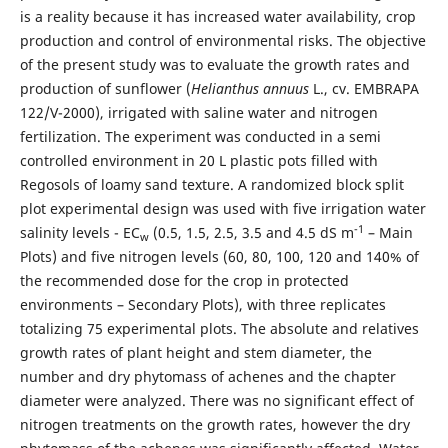
is a reality because it has increased water availability, crop
production and control of environmental risks. The objective
of the present study was to evaluate the growth rates and
production of sunflower (
Helianthus annuus
L., cv. EMBRAPA
122/V-2000), irrigated with saline water and nitrogen
fertilization. The experiment was conducted in a semi
controlled environment in 20 L plastic pots filled with
Regosols of loamy sand texture. A randomized block split
plot experimental design was used with five irrigation water
-1
salinity levels - EC
(0.5, 1.5, 2.5, 3.5 and 4.5 dS m
– Main
w
Plots) and five nitrogen levels (60, 80, 100, 120 and 140% of
the recommended dose for the crop in protected
environments – Secondary Plots), with three replicates
totalizing 75 experimental plots. The absolute and relatives
growth rates of plant height and stem diameter, the
number and dry phytomass of achenes and the chapter
diameter were analyzed. There was no significant effect of
nitrogen treatments on the growth rates, however the dry