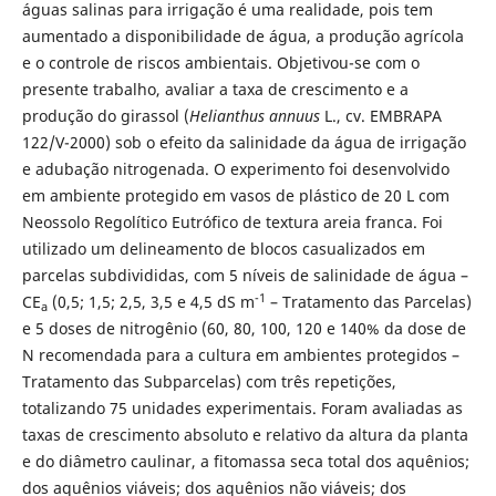
águas salinas para irrigação é uma realidade, pois tem
aumentado a disponibilidade de água, a produção agrícola
e o controle de riscos ambientais. Objetivou-se com o
presente trabalho, avaliar a taxa de crescimento e a
produção do girassol (
Helianthus annuus
L., cv. EMBRAPA
122/V-2000) sob o efeito da salinidade da água de irrigação
e adubação nitrogenada. O experimento foi desenvolvido
em ambiente protegido em vasos de plástico de 20 L com
Neossolo Regolítico Eutrófico de textura areia franca. Foi
utilizado um delineamento de blocos casualizados em
parcelas subdivididas, com 5 níveis de salinidade de água –
-1
CE
(0,5; 1,5; 2,5, 3,5 e 4,5 dS m
– Tratamento das Parcelas)
a
e 5 doses de nitrogênio (60, 80, 100, 120 e 140% da dose de
N recomendada para a cultura em ambientes protegidos –
Tratamento das Subparcelas) com três repetições,
totalizando 75 unidades experimentais. Foram avaliadas as
taxas de crescimento absoluto e relativo da altura da planta
e do diâmetro caulinar, a fitomassa seca total dos aquênios;
dos aquênios viáveis; dos aquênios não viáveis; dos