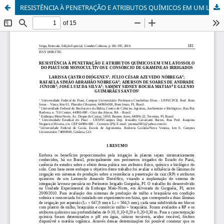
RESISTÊNCIA À PENETRAÇÃO E ATRIBUTOS QUÍMICOS EM UM LATOSSOLO DO PIAUÍ SOB MONOCULTIVOS E CONSÓRCIO DE GRAMINEAS IRRIGADOS