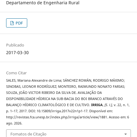
Departamento de Engenharia Rural
PDF
Publicado
2017-03-30
Como Citar
SALES, Mariana Alexandre de Lima; SÁNCHEZ ROMÁN, RODRIGO MÁXIMO;
SINOBAS, LEONOR RODRÍGUEZ; MONTEIRO, RAIMUNDO NONATO FARIAS;
SOUZA, JOÃO VICTOR RIBEIRO DA SILVA DE. AVALIAÇÃO DA
DISPONIBILIDADE HÍDRICA NA SUB-BACIA DO BOI BRANCO ATRAVÉS DO
BALANÇO HÍDRICO CLIMATOLÓGICO E DE CULTIVO.
IRRIGA
,
[S. l.]
, v. 22, n. 1,
p. 1–17, 2017. DOI: 10.15809/irriga.2017v22n1p1-17. Disponível em:
http://revistas.fca.unesp.br/index.php/irriga/article/view/1881. Acesso em: 6
ago. 2026.
Fomatos de Citação