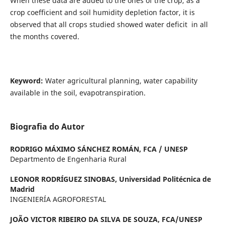
When these data are added to the ones of the crop, as a
crop coefficient and soil humidity depletion factor, it is
observed that all crops studied showed water deficit in all
the months covered.
Keyword:
Water agricultural planning, water capability
available in the soil, evapotranspiration.
Biografia do Autor
RODRIGO MÁXIMO SÁNCHEZ ROMÁN,
FCA / UNESP
Departmento de Engenharia Rural
LEONOR RODRÍGUEZ SINOBAS,
Universidad Politécnica de
Madrid
INGENIERÍA AGROFORESTAL
JOÃO VICTOR RIBEIRO DA SILVA DE SOUZA,
FCA/UNESP