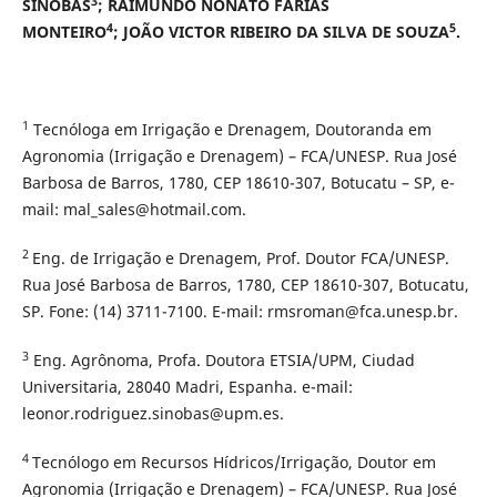
3
SINOBAS
; RAIMUNDO NONATO FARIAS
4
5
MONTEIRO
; JOÃO VICTOR RIBEIRO DA SILVA DE SOUZA
.
1
Tecnóloga em Irrigação e Drenagem, Doutoranda em
Agronomia (Irrigação e Drenagem) – FCA/UNESP. Rua José
Barbosa de Barros, 1780, CEP 18610-307, Botucatu – SP, e-
mail: mal_sales@hotmail.com.
2
Eng. de Irrigação e Drenagem, Prof. Doutor FCA/UNESP.
Rua José Barbosa de Barros, 1780, CEP 18610-307, Botucatu,
SP. Fone: (14) 3711-7100. E-mail: rmsroman@fca.unesp.br.
3
Eng. Agrônoma, Profa. Doutora ETSIA/UPM, Ciudad
Universitaria, 28040 Madri, Espanha. e-mail:
leonor.rodriguez.sinobas@upm.es.
4
Tecnólogo em Recursos Hídricos/Irrigação, Doutor em
Agronomia (Irrigação e Drenagem) – FCA/UNESP. Rua José