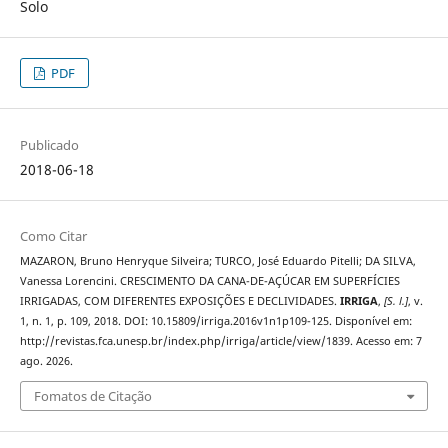
Solo
PDF
Publicado
2018-06-18
Como Citar
MAZARON, Bruno Henryque Silveira; TURCO, José Eduardo Pitelli; DA SILVA,
Vanessa Lorencini. CRESCIMENTO DA CANA-DE-AÇÚCAR EM SUPERFÍCIES
IRRIGADAS, COM DIFERENTES EXPOSIÇÕES E DECLIVIDADES.
IRRIGA
,
[S. l.]
, v.
1, n. 1, p. 109, 2018. DOI: 10.15809/irriga.2016v1n1p109-125. Disponível em:
http://revistas.fca.unesp.br/index.php/irriga/article/view/1839. Acesso em: 7
ago. 2026.
Fomatos de Citação