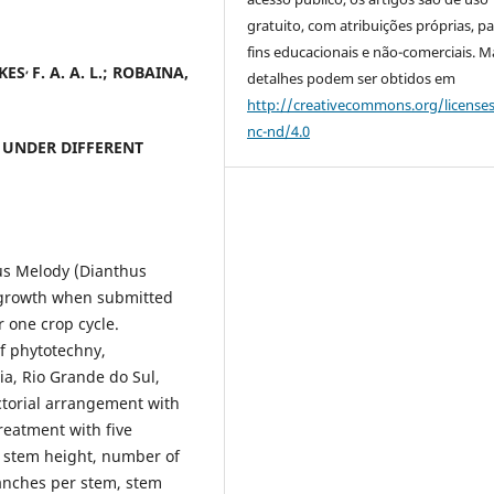
gratuito, com atribuições próprias, p
fins educacionais e não-comerciais. M
,
CKES
F. A. A. L.; ROBAINA,
detalhes podem ser obtidos em
http://creativecommons.org/license
nc-nd/4.0
UNDER DIFFERENT
hus Melody (Dianthus
 growth when submitted
r one crop cycle.
f phytotechny,
a, Rio Grande do Sul,
ctorial arrangement with
treatment with five
e stem height, number of
anches per stem, stem