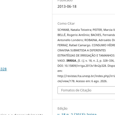
2013-06-18
Como Citar
SCHWAB, Natalia Teixeira; PEITER, Marcia X
BELLÉ, Rogerio Antônio; BACKES, Fernanda
Antonello Londero; ROBAINA, Adroaldo Di
FERRAZ, Rafael Camargo. CONSUMO HÍDR
CRAVINA SUBMETIDA A DIFERENTES
ESTRATÉGIAS DE IRRIGAÇÃO E TAMANHOS
VASO.
IRRIGA
,
[S. l.]
, v. 18, n. 2, p. 328–336
DOI: 10.15809/irriga.2013v18n2p328. Dispo
p328
em:
http://revistas.fca.unesp.br/index.php/irri
cle/view/178. Acesso em: 6 ago. 2026.
Fomatos de Citação
Edição
v. 18 n. 2 (2013): Irriga