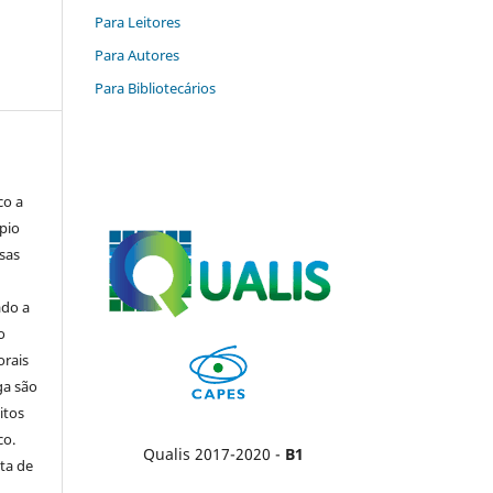
Para Leitores
Para Autores
Para Bibliotecários
co a
pio
sas
ado a
o
orais
ga são
itos
co.
Qualis 2017-2020 -
B1
ta de