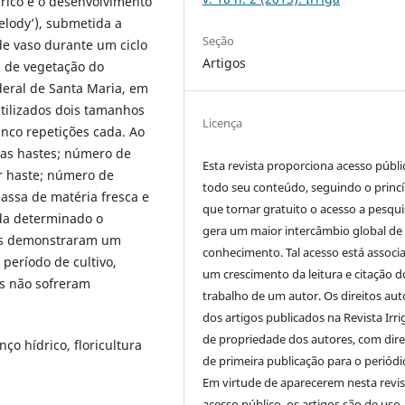
drico e o desenvolvimento
lody’), submetida a
Seção
de vaso durante um ciclo
Artigos
 de vegetação do
deral de Santa Maria, em
utilizados dois tamanhos
Licença
inco repetições cada. Ao
 das hastes; número de
Esta revista proporciona acesso públi
r haste; número de
todo seu conteúdo, seguindo o princí
massa de matéria fresca e
que tornar gratuito o acesso a pesqui
nda determinado o
gera um maior intercâmbio global de
dos demonstraram um
conhecimento. Tal acesso está associ
período de cultivo,
um crescimento da leitura e citação d
s não sofreram
trabalho de um autor. Os direitos aut
dos artigos publicados na Revista Irri
de propriedade dos autores, com dire
ço hídrico, floricultura
de primeira publicação para o periódi
Em virtude de aparecerem nesta revis
acesso público, os artigos são de uso