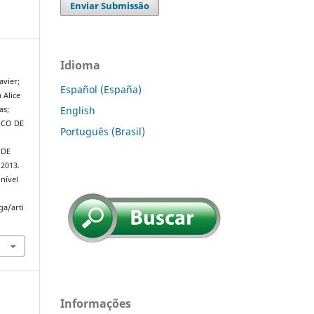
Enviar Submissão
Idioma
avier;
Español (España)
 Alice
English
as;
ICO DE
Português (Brasil)
 DE
, 2013.
nível
ga/arti
Informações