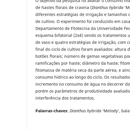
O objetivo da pesquisa foi avaliar o consumo hí
de hastes florais de cravina (
Dianthus hybrida
‘Me
diferentes estratégias de irrigação e tamanhos 
de cultivo.
O experimento foi conduzido em casa
Departamento de Fitotecnia da Universidade Fe
esquema bifatorial (2x4) sendo os tratamentos 
de vaso e quatro estratégias de irrigação, com c
final do ciclo de cultivo foram avaliados: altura
botões florais; número de gemas vegetativas po
ramificações por haste; diâmetro da haste; fito
fitomassa de matéria seca da parte aérea, e ai
consumo hídrico ao longo do ciclo. Os resulta
incremento no consumo de água no decorrer do 
porém os parâmetros de produtividade avaliado
interferência dos tratamentos.
Palavras-chaves
:
Dianthus hybrida
‘Melody’, balan