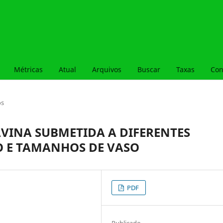
Métricas
Atual
Arquivos
Buscar
Taxas
Con
os
VINA SUBMETIDA A DIFERENTES
O E TAMANHOS DE VASO
PDF
Publicado