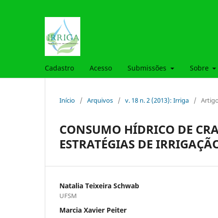
Cadastro
Acesso
Submissões
Sobre
Início
/
Arquivos
/
v. 18 n. 2 (2013): Irriga
/
Artig
CONSUMO HÍDRICO DE CRA
ESTRATÉGIAS DE IRRIGAÇÃ
Natalia Teixeira Schwab
UFSM
Marcia Xavier Peiter