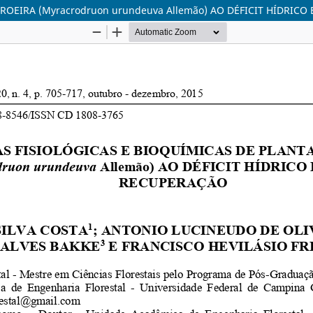
ROEIRA (Myracrodruon urundeuva Allemão) AO DÉFICIT HÍDRIC