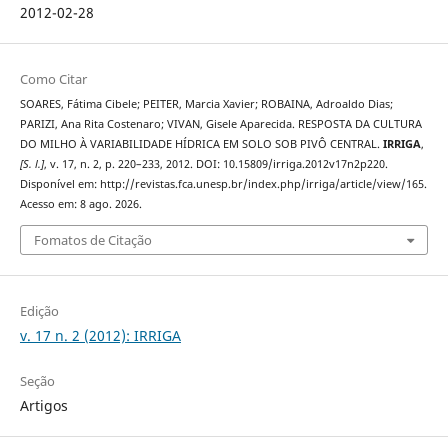
2012-02-28
Como Citar
SOARES, Fátima Cibele; PEITER, Marcia Xavier; ROBAINA, Adroaldo Dias;
PARIZI, Ana Rita Costenaro; VIVAN, Gisele Aparecida. RESPOSTA DA CULTURA
DO MILHO À VARIABILIDADE HÍDRICA EM SOLO SOB PIVÔ CENTRAL.
IRRIGA
,
[S. l.]
, v. 17, n. 2, p. 220–233, 2012. DOI: 10.15809/irriga.2012v17n2p220.
Disponível em: http://revistas.fca.unesp.br/index.php/irriga/article/view/165.
Acesso em: 8 ago. 2026.
Fomatos de Citação
Edição
v. 17 n. 2 (2012): IRRIGA
Seção
Artigos