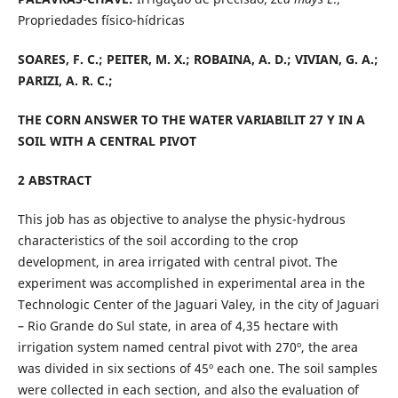
Propriedades físico-hídricas
SOARES, F. C.; PEITER, M. X.; ROBAINA, A. D.; VIVIAN, G. A.;
PARIZI, A. R. C.;
THE CORN ANSWER TO THE WATER VARIABILIT 27 Y IN A
SOIL WITH A CENTRAL PIVOT
2 ABSTRACT
This job has as objective to analyse the physic-hydrous
characteristics of the soil according to the crop
development, in area irrigated with central pivot. The
experiment was accomplished in experimental area in the
Technologic Center of the Jaguari Valey, in the city of Jaguari
– Rio Grande do Sul state, in area of 4,35 hectare with
irrigation system named central pivot with 270º, the area
was divided in six sections of 45º each one. The soil samples
were collected in each section, and also the evaluation of