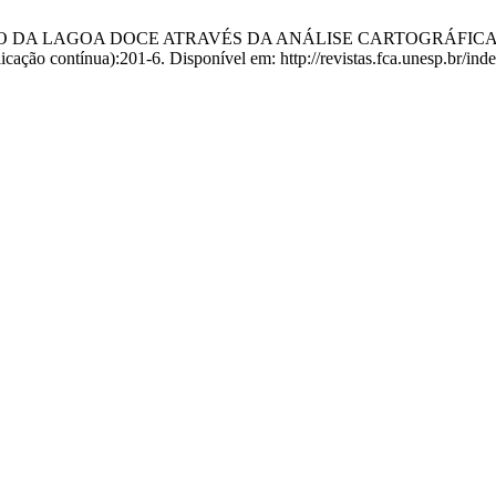
 O CASO DA LAGOA DOCE ATRAVÉS DA ANÁLISE CARTOGRÁFIC
licação contínua):201-6. Disponível em: http://revistas.fca.unesp.br/ind