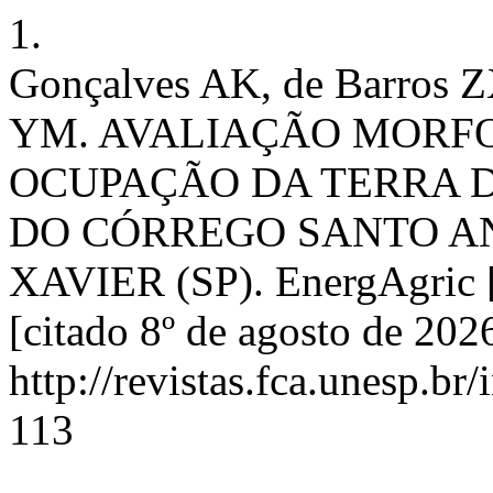
1.
Gonçalves AK, de Barros ZX
YM. AVALIAÇÃO MORFO
OCUPAÇÃO DA TERRA 
DO CÓRREGO SANTO A
XAVIER (SP). EnergAgric [I
[citado 8º de agosto de 20
http://revistas.fca.unesp.b
113